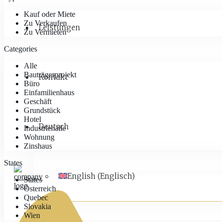
Kauf oder Miete
Zu Verkaufen
Leistungen
Zu Vermieten
Categories
Alle
Bauträgerprojekt
Kontakt
Büro
Einfamilienhaus
Geschäft
Grundstück
Hotel
Deutsch
Industriehalle
Wohnung
Zinshaus
States
English
(
Englisch
)
States
Österreich
Quebec
Slovakia
Wien