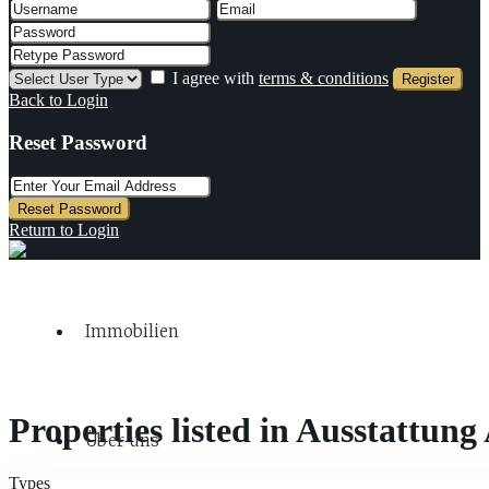
I agree with
terms & conditions
Register
Back to Login
Reset Password
Reset Password
Return to Login
Immobilien
Properties listed in Ausstattung
Über uns
Types