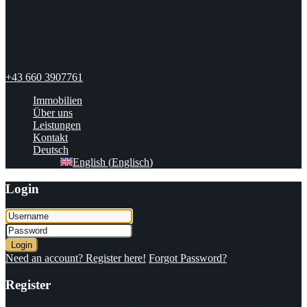
+43 660 3907761
Immobilien
Über uns
Leistungen
Kontakt
Deutsch
English
(
Englisch
)
Login
Login
Need an account? Register here!
Forgot Password?
Register